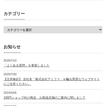
の
記
事
カテゴリー
一
覧
カ
テ
ゴ
リ
ー
お知らせ
2026/7/10
「よくある質問」を更新しました
2025/7/30
【注意喚起】 当社名「株式会社アミファ」を騙る悪質なウェブサイト
にご注意ください。
2024/3/26
100円ショップ向け商品 お取扱店舗のご案内に関しまして