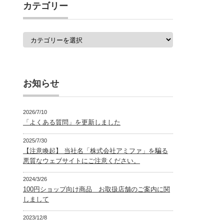
覧
カテゴリー
カ
テ
ゴ
リ
ー
お知らせ
2026/7/10
「よくある質問」を更新しました
2025/7/30
【注意喚起】 当社名「株式会社アミファ」を騙る
悪質なウェブサイトにご注意ください。
2024/3/26
100円ショップ向け商品 お取扱店舗のご案内に関
しまして
2023/12/8