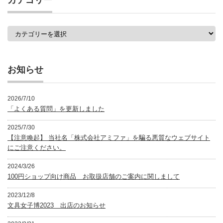
カテゴリー
一
覧
カ
テ
ゴ
リ
ー
お知らせ
2026/7/10
「よくある質問」を更新しました
2025/7/30
【注意喚起】 当社名「株式会社アミファ」を騙る悪質なウェブサイト
にご注意ください。
2024/3/26
100円ショップ向け商品 お取扱店舗のご案内に関しまして
2023/12/8
文具女子博2023 出店のお知らせ