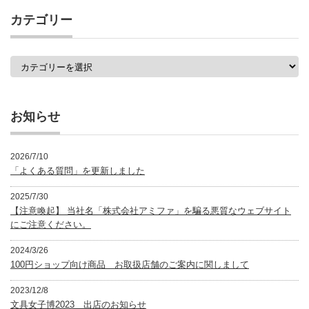
事
カテゴリー
一
覧
カ
テ
ゴ
リ
ー
お知らせ
2026/7/10
「よくある質問」を更新しました
2025/7/30
【注意喚起】 当社名「株式会社アミファ」を騙る悪質なウェブサイト
にご注意ください。
2024/3/26
100円ショップ向け商品 お取扱店舗のご案内に関しまして
2023/12/8
文具女子博2023 出店のお知らせ