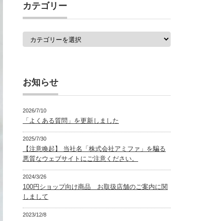
覧
カテゴリー
カ
テ
ゴ
リ
ー
お知らせ
2026/7/10
「よくある質問」を更新しました
2025/7/30
【注意喚起】 当社名「株式会社アミファ」を騙る
悪質なウェブサイトにご注意ください。
2024/3/26
100円ショップ向け商品 お取扱店舗のご案内に関
しまして
2023/12/8