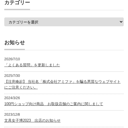
カテゴリー
一
覧
カ
テ
ゴ
リ
ー
お知らせ
2026/7/10
「よくある質問」を更新しました
2025/7/30
【注意喚起】 当社名「株式会社アミファ」を騙る悪質なウェブサイト
にご注意ください。
2024/3/26
100円ショップ向け商品 お取扱店舗のご案内に関しまして
2023/12/8
文具女子博2023 出店のお知らせ