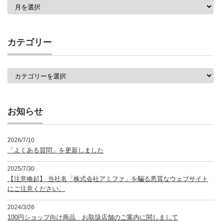
過
去
の
記
事
カテゴリー
一
覧
カ
テ
ゴ
リ
ー
お知らせ
2026/7/10
「よくある質問」を更新しました
2025/7/30
【注意喚起】 当社名「株式会社アミファ」を騙る悪質なウェブサイト
にご注意ください。
2024/3/26
100円ショップ向け商品 お取扱店舗のご案内に関しまして