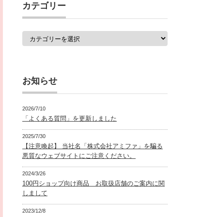
覧
カテゴリー
カ
テ
ゴ
リ
ー
お知らせ
2026/7/10
「よくある質問」を更新しました
2025/7/30
【注意喚起】 当社名「株式会社アミファ」を騙る
悪質なウェブサイトにご注意ください。
2024/3/26
100円ショップ向け商品 お取扱店舗のご案内に関
しまして
2023/12/8