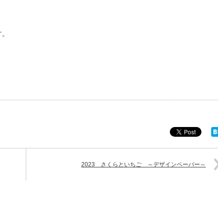
す。
2023 さくらといちご ～デザインペーパー～