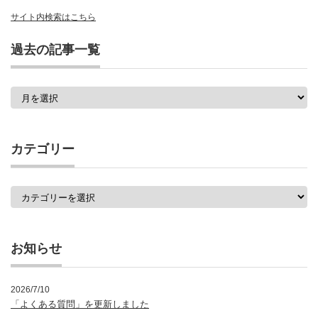
サイト内検索はこちら
過去の記事一覧
過
去
の
記
事
カテゴリー
一
覧
カ
テ
ゴ
リ
ー
お知らせ
2026/7/10
「よくある質問」を更新しました