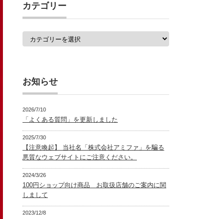
覧
カテゴリー
カ
テ
ゴ
リ
ー
お知らせ
2026/7/10
「よくある質問」を更新しました
2025/7/30
【注意喚起】 当社名「株式会社アミファ」を騙る
悪質なウェブサイトにご注意ください。
2024/3/26
100円ショップ向け商品 お取扱店舗のご案内に関
しまして
2023/12/8