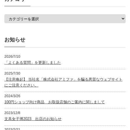
一
覧
カ
テ
ゴ
リ
ー
お知らせ
2026/7/10
「よくある質問」を更新しました
2025/7/30
【注意喚起】 当社名「株式会社アミファ」を騙る悪質なウェブサイト
にご注意ください。
2024/3/26
100円ショップ向け商品 お取扱店舗のご案内に関しまして
2023/12/8
文具女子博2023 出店のお知らせ
2023/2/21