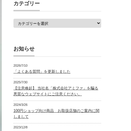
覧
カテゴリー
カ
テ
ゴ
リ
ー
お知らせ
2026/7/10
「よくある質問」を更新しました
2025/7/30
【注意喚起】 当社名「株式会社アミファ」を騙る
悪質なウェブサイトにご注意ください。
2024/3/26
100円ショップ向け商品 お取扱店舗のご案内に関
しまして
2023/12/8