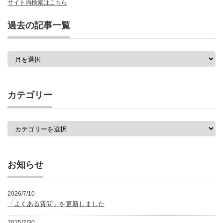
サイト内検索はこちら
過去の記事一覧
過
去
の
記
事
カテゴリー
一
覧
カ
テ
ゴ
リ
ー
お知らせ
2026/7/10
「よくある質問」を更新しました
2025/7/30