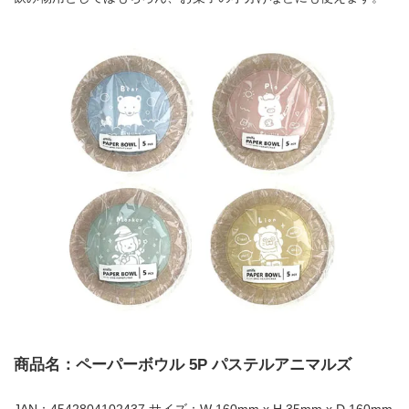
商品名：ペーパーボウル 5P パステルアニマルズ
JAN：4542804102437 サイズ：W 160mm x H 35mm x D 160mm