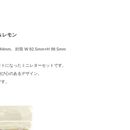
＆レモン
44mm、封筒 W 82.5mm×H 98.5mm
ットになったミニレターセットです。
遊び心のあるデザイン。
です。