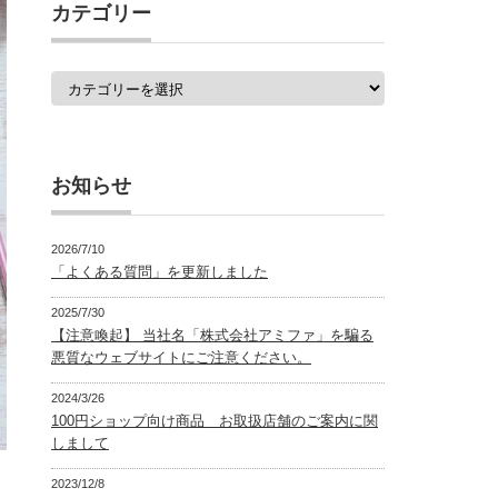
覧
カテゴリー
カ
テ
ゴ
リ
ー
お知らせ
2026/7/10
「よくある質問」を更新しました
2025/7/30
【注意喚起】 当社名「株式会社アミファ」を騙る
悪質なウェブサイトにご注意ください。
2024/3/26
100円ショップ向け商品 お取扱店舗のご案内に関
しまして
2023/12/8