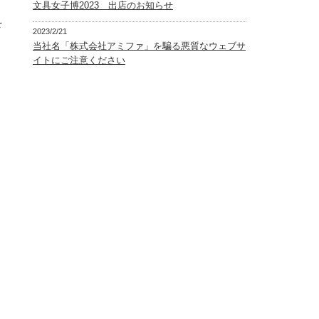
文具女子博2023 出店のお知らせ
を
2023/2/21
当社名「株式会社アミファ」を騙る悪質なウェブサ
イトにご注意ください