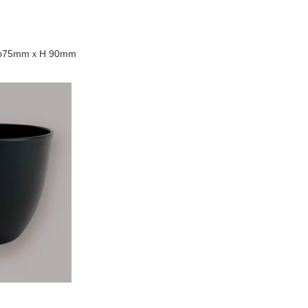
φ75mmｘH 90mm