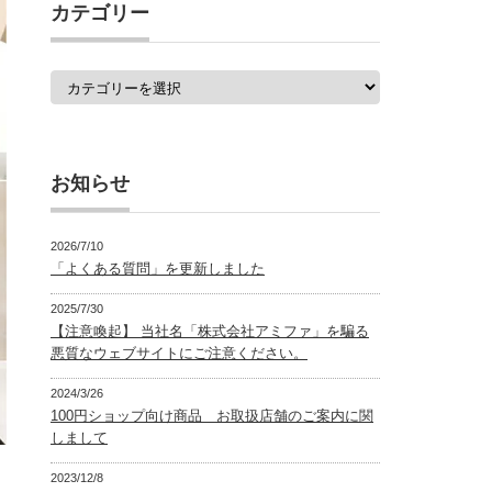
覧
カテゴリー
カ
テ
ゴ
リ
ー
お知らせ
2026/7/10
「よくある質問」を更新しました
2025/7/30
【注意喚起】 当社名「株式会社アミファ」を騙る
悪質なウェブサイトにご注意ください。
2024/3/26
100円ショップ向け商品 お取扱店舗のご案内に関
しまして
2023/12/8