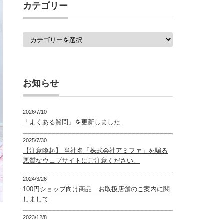
覧
カテゴリー
カ
テ
ゴ
リ
ー
お知らせ
2026/7/10
「よくある質問」を更新しました
2025/7/30
【注意喚起】 当社名「株式会社アミファ」を騙る
悪質なウェブサイトにご注意ください。
2024/3/26
100円ショップ向け商品 お取扱店舗のご案内に関
しまして
2023/12/8