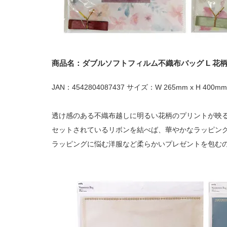
商品名：ダブルソフトフィルム不織布バッグ L 花柄
JAN：4542804087437 サイズ：W 265mm x H 400mm
透け感のある不織布越しに明るい花柄のプリントが映
セットされているリボンを結べば、華やかなラッピン
ラッピングに悩む洋服など柔らかいプレゼントを包む