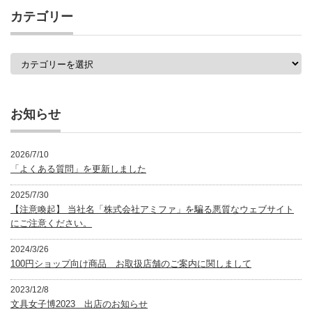
事
カテゴリー
一
覧
カ
テ
ゴ
リ
ー
お知らせ
2026/7/10
「よくある質問」を更新しました
2025/7/30
【注意喚起】 当社名「株式会社アミファ」を騙る悪質なウェブサイト
にご注意ください。
2024/3/26
100円ショップ向け商品 お取扱店舗のご案内に関しまして
2023/12/8
文具女子博2023 出店のお知らせ