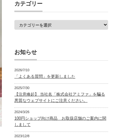
覧
カテゴリー
カ
テ
ゴ
リ
ー
お知らせ
2026/7/10
「よくある質問」を更新しました
2025/7/30
【注意喚起】 当社名「株式会社アミファ」を騙る
悪質なウェブサイトにご注意ください。
2024/3/26
100円ショップ向け商品 お取扱店舗のご案内に関
しまして
2023/12/8