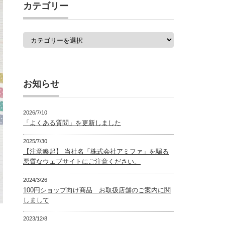
覧
カテゴリー
カ
テ
ゴ
リ
ー
お知らせ
2026/7/10
「よくある質問」を更新しました
2025/7/30
【注意喚起】 当社名「株式会社アミファ」を騙る
悪質なウェブサイトにご注意ください。
2024/3/26
100円ショップ向け商品 お取扱店舗のご案内に関
しまして
2023/12/8